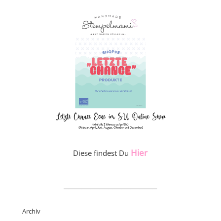
Hier
Diese findest Du
_____________________
Archiv