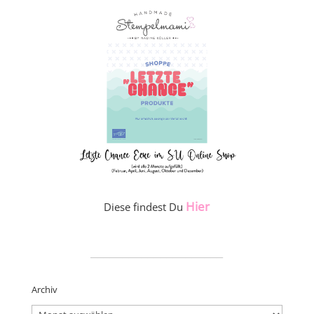
Hier
Diese findest Du
_____________________
Archiv
Archiv