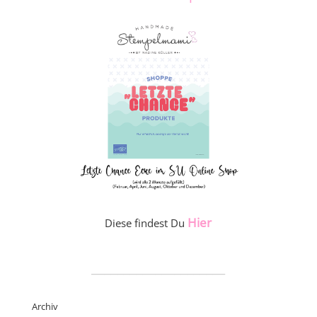
Hier
Diese findest Du
_____________________
Archiv