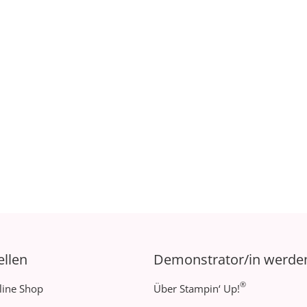
ellen
Demonstrator/in werde
®
line Shop
Über Stampin‘ Up!