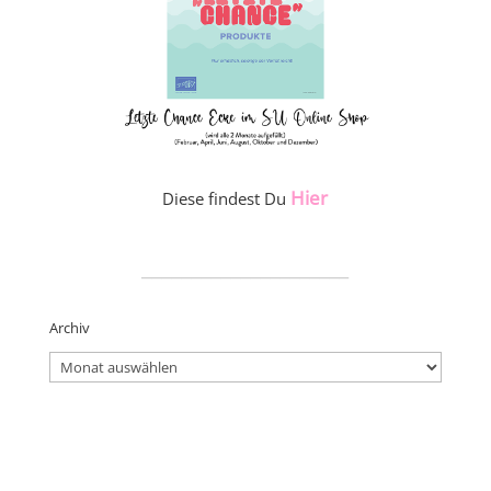
Hier
Diese findest Du
_____________________
Archiv
Archiv