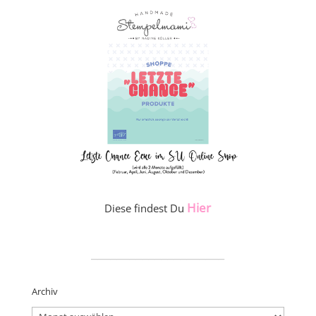
Hier
Diese findest Du
_____________________
Archiv
Archiv