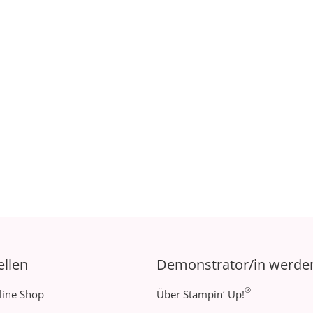
ellen
Demonstrator/in werde
®
line Shop
Über Stampin‘ Up!