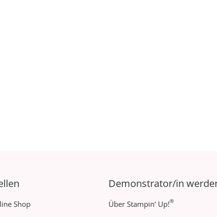
ellen
Demonstrator/in werde
®
line Shop
Über Stampin‘ Up!