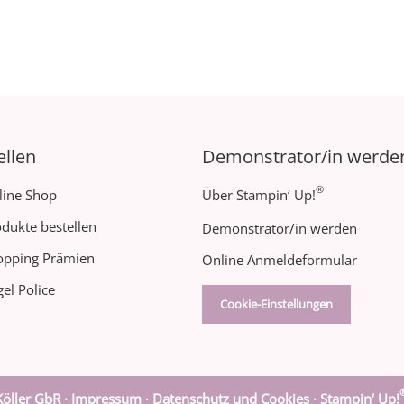
ellen
Demonstrator/in werde
®
line Shop
Über Stampin‘ Up!
dukte bestellen
Demonstrator/in werden
opping Prämien
Online Anmeldeformular
el Police
Cookie-Einstellungen
öller GbR ·
Impressum
Datenschutz und Cookies
Stampin‘ Up!
·
·