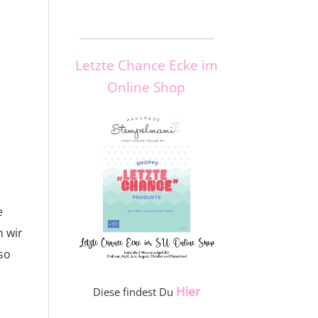
_____________________
Letzte Chance Ecke im
Online Shop
e
n wir
so
Hier
Diese findest Du