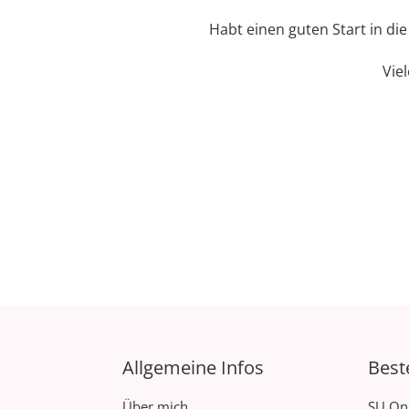
Habt einen guten Start in di
Vie
Allgemeine Infos
Best
Über mich
SU On