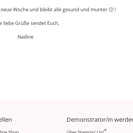
e neue Woche und bleibt alle gesund und munter 🙂 !
le liebe Grüße sendet Euch,
Nadine
ellen
Demonstrator/in werde
®
line Shop
Über Stampin‘ Up!