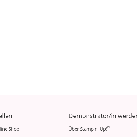
ellen
Demonstrator/in werde
®
line Shop
Über Stampin‘ Up!