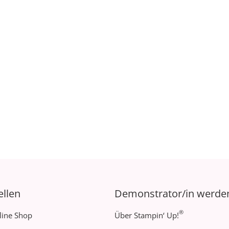
ellen
Demonstrator/in werde
®
line Shop
Über Stampin‘ Up!