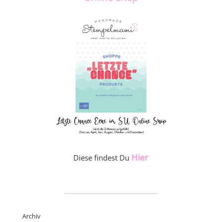
Hier
Diese findest Du
_____________________
Archiv