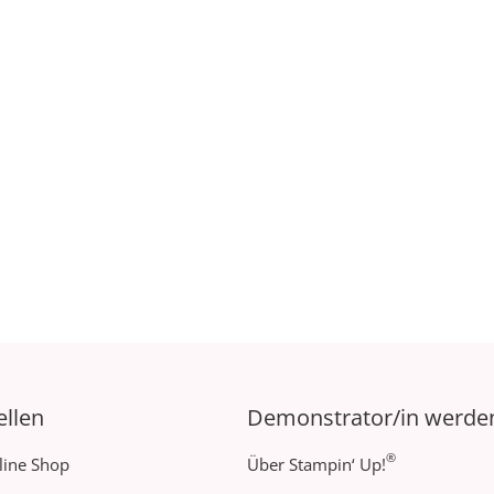
ellen
Demonstrator/in werde
®
line Shop
Über Stampin‘ Up!