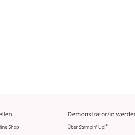
ellen
Demonstrator/in werde
®
line Shop
Über Stampin‘ Up!