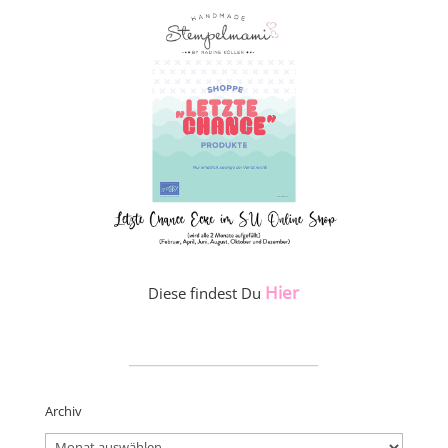
Hier
Diese findest Du
_____________________
Archiv
Archiv