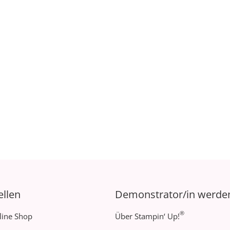
ellen
Demonstrator/in werde
®
line Shop
Über Stampin‘ Up!