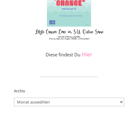
Hier
Diese findest Du
_____________________
Archiv
Archiv