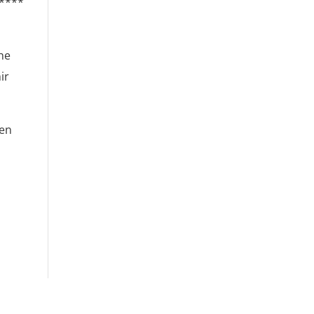
****
he
ir
gen