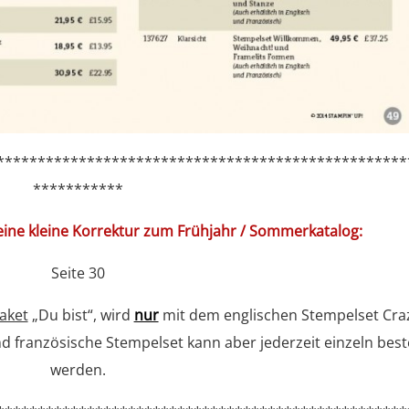
**************************************************
***********
 eine kleine Korrektur zum Frühjahr / Sommerkatalog:
Seite 30
aket
„Du bist“, wird
nur
mit dem englischen Stempelset Cra
französische Stempelset kann aber jederzeit einzeln beste
werden.