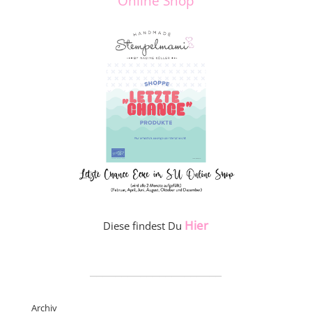
Online Shop
Hier
Diese findest Du
_____________________
Archiv