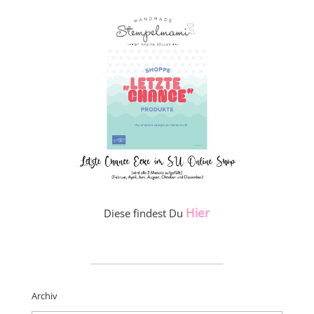
Hier
Diese findest Du
_____________________
Archiv