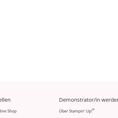
ellen
Demonstrator/in werde
®
line Shop
Über Stampin‘ Up!