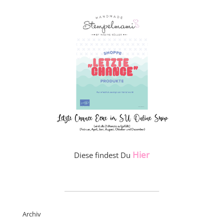
Hier
Diese findest Du
_____________________
Archiv