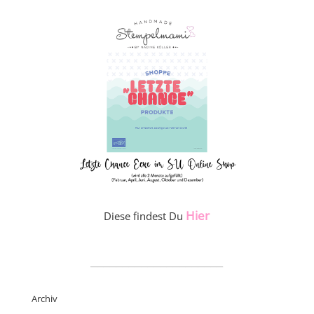
Hier
Diese findest Du
_____________________
Archiv