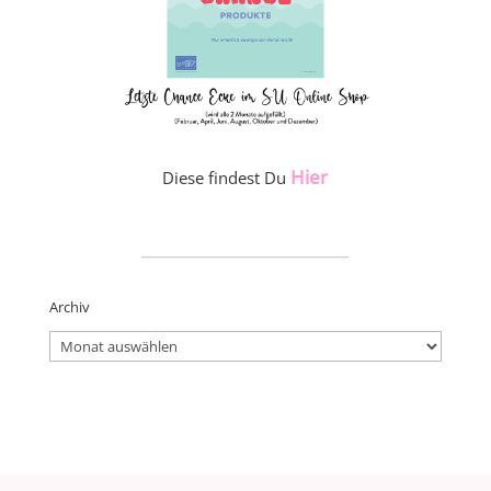
Hier
Diese findest Du
_____________________
Archiv
Archiv