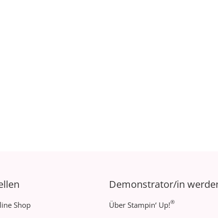
ellen
Demonstrator/in werde
®
line Shop
Über Stampin‘ Up!