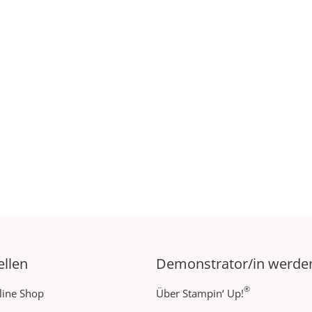
ellen
Demonstrator/in werde
®
line Shop
Über Stampin‘ Up!