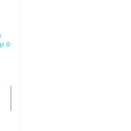
s
gs 🙂