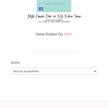
Hier
Diese findest Du
_____________________
Archiv
Archiv