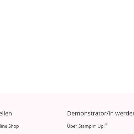
ellen
Demonstrator/in werde
®
line Shop
Über Stampin‘ Up!