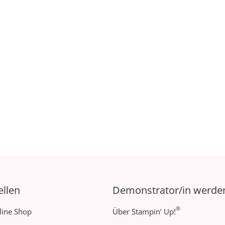
ellen
Demonstrator/in werde
®
line Shop
Über Stampin‘ Up!