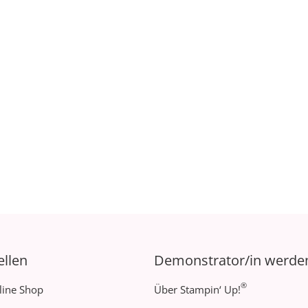
ellen
Demonstrator/in werde
®
line Shop
Über Stampin‘ Up!