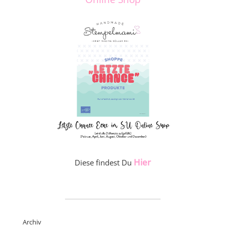
Hier
Diese findest Du
_____________________
Archiv