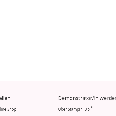
ellen
Demonstrator/in werde
®
line Shop
Über Stampin‘ Up!