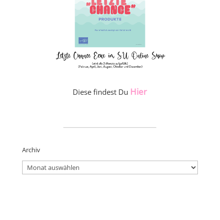
Hier
Diese findest Du
_____________________
Archiv
Archiv