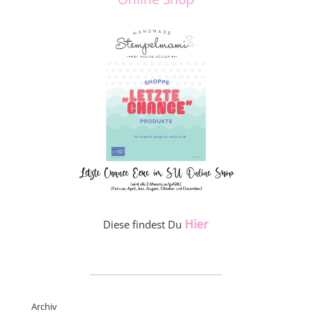
Hier
Diese findest Du
_____________________
Archiv