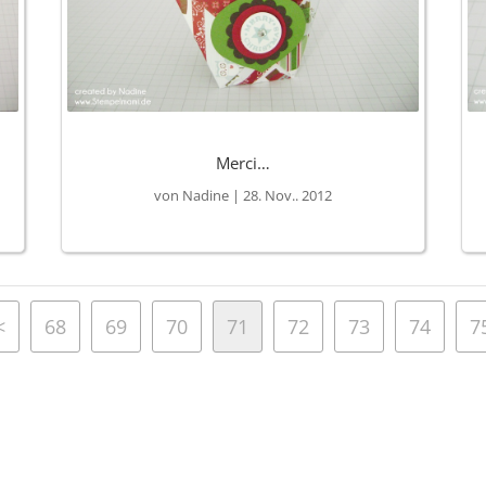
Merci…
von
Nadine
|
28. Nov.. 2012
<
68
69
70
71
72
73
74
7