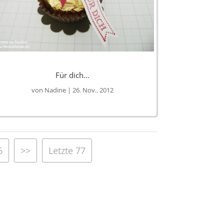
Für dich…
von
Nadine
|
26. Nov.. 2012
5
>>
Letzte 77