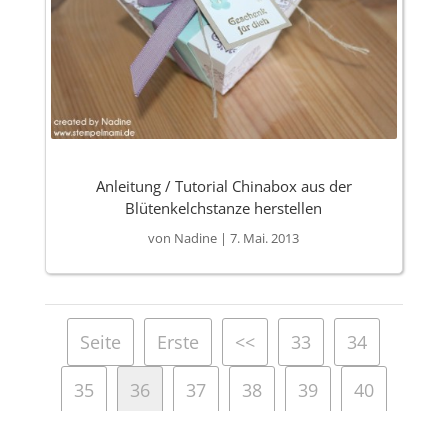
Anleitung / Tutorial Chinabox aus der
Blütenkelchstanze herstellen
von
Nadine
|
7. Mai. 2013
Seite
Erste
<<
33
34
35
36
37
38
39
40
>>
Letzte 41