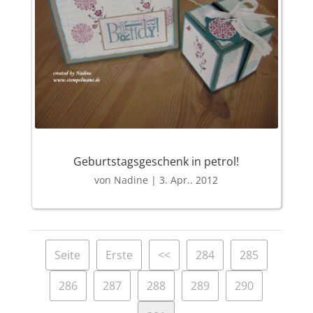
Geburtstagsgeschenk in petrol!
von
Nadine
|
3. Apr.. 2012
Seite
Erste
<<
284
285
286
287
288
289
290